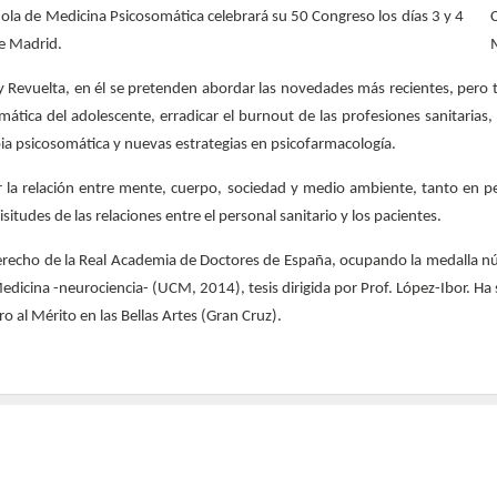
la de Medicina Psicosomática celebrará su 50 Congreso los días 3 y 4
e Madrid.
a y Revuelta, en él se pretenden abordar las novedades más recientes, pero
ática del adolescente, erradicar el burnout de las profesiones sanitaria
ia psicosomática y nuevas estrategias en psicofarmacología.
r la relación entre mente, cuerpo, sociedad y medio ambiente, tanto en 
situdes de las relaciones entre el personal sanitario y los pacientes.
recho de la Real Academia de Doctores de España, ocupando la medalla nú
 Medicina -neurociencia- (UCM, 2014), tesis dirigida por Prof. López-Ibor.
 al Mérito en las Bellas Artes (Gran Cruz).