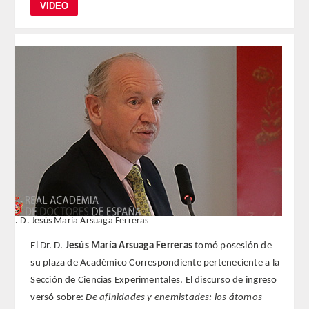
REGLAMENTO
FUNDACIÓN LIBERADE
ACADÉMICOS
SECCIONES
TEOLOGÍA
HUMANIDADES
Dr. D. Jesús María Arsuaga Ferreras
DERECHO
El Dr. D.
Jesús María Arsuaga Ferreras
tomó posesión de
su plaza de Académico Correspondiente perteneciente a la
MEDICINA
Sección de Ciencias Experimentales. El discurso de ingreso
versó sobre:
De afinidades y enemistades: los átomos
CIENCIAS EXPERIMENTALES