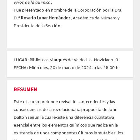
vivos de la química
.
Fue presentado en nombre de la Corporación por la Dra.
FARMACIA
D.ª
Rosario Lunar Hernández
, Académica de Número y
Presidenta de la Sección.
CIENCIAS POLíTICAS Y DE LA ECONOMíA
INGENIERíA
LUGAR: Biblioteca Marqués de Valdecilla. Noviciado, 3
ARQUITECTURA Y BELLAS ARTES
FECHA: Miércoles, 20 de marzo de 2024, a las 18:00 h
VETERINARIA
RESUMEN
NUMERO
Este discurso pretende revisar los antecedentes y las
SUPERNUMERARIOS
consecuencias de la revolucionaria propuesta de John
Dalton según la cual existe una diferencia cualitativa
CORRESPONDIENTES
esencial entre los elementos químicos que radica en la
existencia de unos componentes últimos inmutables: los
Nacionales