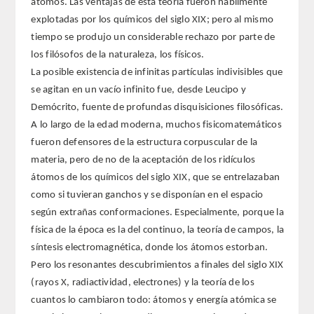
átomos. Las ventajas de esta teoría fueron hábilmente
explotadas por los químicos del siglo XIX; pero al mismo
Extranjeros
tiempo se produjo un considerable rechazo por parte de
los filósofos de la naturaleza, los físicos.
HONOR
La posible existencia de infinitas partículas indivisibles que
se agitan en un vacío infinito fue, desde Leucipo y
HISTÓRICO DE ACADÉMICOS
Demócrito, fuente de profundas disquisiciones filosóficas.
A lo largo de la edad moderna, muchos fisicomatemáticos
NÚMERO
fueron defensores de la estructura corpuscular de la
materia, pero de no de la aceptación de los ridículos
CORRESPONDIENTES
átomos de los químicos del siglo XIX, que se entrelazaban
como si tuvieran ganchos y se disponían en el espacio
NACIONALES
según extrañas conformaciones. Especialmente, porque la
física de la época es la del continuo, la teoría de campos, la
EXTRANJEROS
síntesis electromagnética, donde los átomos estorban.
Pero los resonantes descubrimientos a finales del siglo XIX
DE MÉRITO
(rayos X, radiactividad, electrones) y la teoría de los
cuantos lo cambiaron todo: átomos y energía atómica se
HONOR