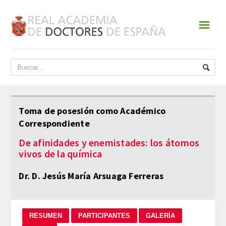
☰
INICIO
ACADEMIA
DATOS HISTÓRICOS
Toma de posesión como Académico
Correspondiente
HISTORIA
De afinidades y enemistades: los átomos
PRESIDENTES
vivos de la química
JUNTA DE GOBIERNO
Dr. D. Jesús María Arsuaga Ferreras
NORMATIVA
ESTATUTOS