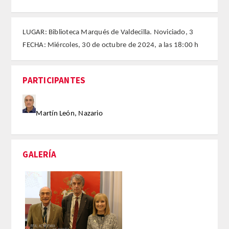
FARMACIA
LUGAR: Biblioteca Marqués de Valdecilla. Noviciado, 3
FECHA: Miércoles, 30 de octubre de 2024, a las 18:00 h
CIENCIAS POLíTICAS Y DE LA ECONOMíA
INGENIERíA
PARTICIPANTES
ARQUITECTURA Y BELLAS ARTES
Martín León, Nazario
VETERINARIA
NUMERO
GALERÍA
SUPERNUMERARIOS
CORRESPONDIENTES
Nacionales