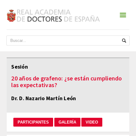
☰
INICIO
ACADEMIA
DATOS HISTÓRICOS
Sesión
HISTORIA
20 años de grafeno: ¿se están cumpliendo
las expectativas?
PRESIDENTES
Dr. D. Nazario Martín León
JUNTA DE GOBIERNO
NORMATIVA
ESTATUTOS