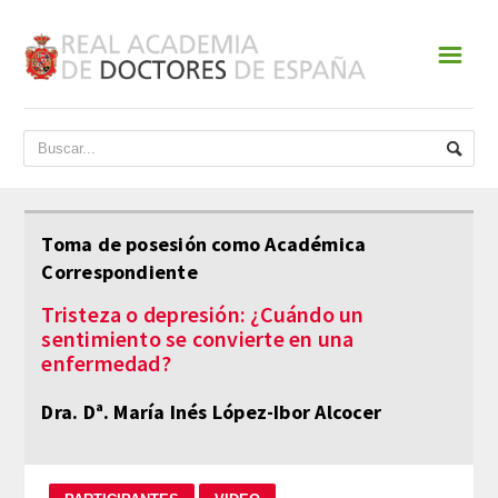
☰
INICIO
ACADEMIA
DATOS HISTÓRICOS
Toma de posesión como Académica
Correspondiente
HISTORIA
Tristeza o depresión: ¿Cuándo un
PRESIDENTES
sentimiento se convierte en una
enfermedad?
JUNTA DE GOBIERNO
Dra. Dª. María Inés López-Ibor Alcocer
NORMATIVA
ESTATUTOS