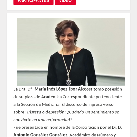
REGLAMENTO
FUNDACIÓN LIBERADE
ACADÉMICOS
SECCIONES
TEOLOGÍA
La Dra. Dª.
María Inés López-Ibor Alcocer
tomó posesión
HUMANIDADES
de su plaza de Académica Correspondiente perteneciente
a la Sección de Medicina. El discurso de ingreso versó
DERECHO
sobre:
Tristeza o depresión: ¿Cuándo un sentimiento se
convierte en una enfermedad?
MEDICINA
Fue presentada en nombre de la Corporación por el Dr. D.
Antonio González González
, Académico de Número y
CIENCIAS EXPERIMENTALES