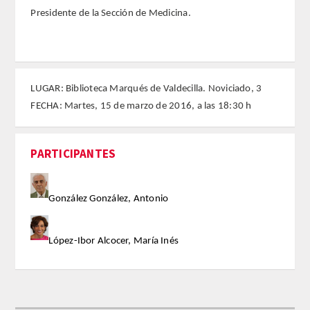
Presidente de la Sección de Medicina.
FARMACIA
CIENCIAS POLíTICAS Y DE LA ECONOMíA
LUGAR: Biblioteca Marqués de Valdecilla. Noviciado, 3
INGENIERíA
FECHA: Martes, 15 de marzo de 2016, a las 18:30 h
ARQUITECTURA Y BELLAS ARTES
PARTICIPANTES
VETERINARIA
González González, Antonio
NUMERO
SUPERNUMERARIOS
López-Ibor Alcocer, María Inés
CORRESPONDIENTES
Nacionales