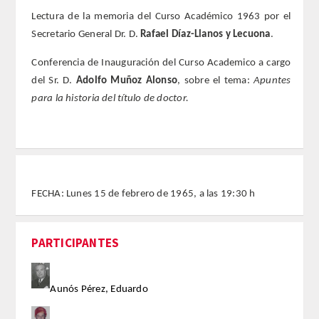
Lectura de la memoria del Curso Académico 1963 por el
REGLAMENTO
Secretario General Dr. D.
Rafael Díaz-Llanos y Lecuona
.
Conferencia de Inauguración del Curso Academico a cargo
FUNDACIÓN LIBERADE
del Sr. D.
Adolfo Muñoz Alonso
, sobre el tema:
Apuntes
para la historia del título de doctor.
ACADÉMICOS
SECCIONES
TEOLOGÍA
FECHA: Lunes 15 de febrero de 1965, a las 19:30 h
HUMANIDADES
PARTICIPANTES
DERECHO
MEDICINA
Aunós Pérez, Eduardo
CIENCIAS EXPERIMENTALES