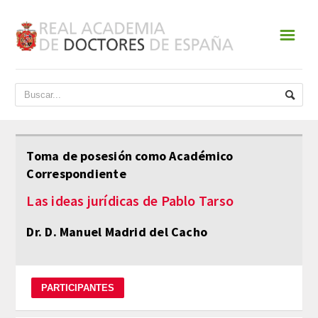
☰
INICIO
ACADEMIA
DATOS HISTÓRICOS
Toma de posesión como Académico
Correspondiente
HISTORIA
Las ideas jurídicas de Pablo Tarso
PRESIDENTES
Dr. D. Manuel Madrid del Cacho
JUNTA DE GOBIERNO
NORMATIVA
ESTATUTOS