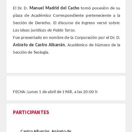
El Dr. D.
Manuel Madrid del Cacho
tomó posesión de su
REGLAMENTO
plaza de Académico Correspondiente perteneciente a la
Sección de Derecho. El discurso de ingreso versó sobre:
FUNDACIÓN LIBERADE
Las ideas jurídicas de Pablo Tarso
.
Fue presentado en nombre de la Corporación por el Dr. D.
ACADÉMICOS
Aniceto de Castro Albarrán
, Académico de Número de la
Sección de Teología.
SECCIONES
TEOLOGÍA
HUMANIDADES
FECHA: Lunes 1 de abril de 1968, a las 20:00 h
DERECHO
PARTICIPANTES
MEDICINA
CIENCIAS EXPERIMENTALES
Castro Albarrán, Aniceto de