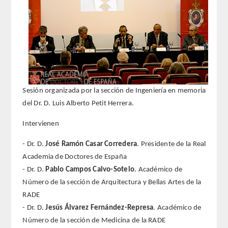
REGLAMENTO
FUNDACIÓN LIBERADE
ACADÉMICOS
Sesión organizada por la sección de Ingeniería en memoria
SECCIONES
del Dr. D. Luis Alberto Petit Herrera.
TEOLOGÍA
Intervienen
- Dr. D.
José Ramón Casar Corredera
. Presidente de la Real
HUMANIDADES
Academia de Doctores de España
- Dr. D.
Pablo Campos Calvo-Sotelo
. Académico de
DERECHO
Número de la sección de Arquitectura y Bellas Artes de la
RADE
MEDICINA
- Dr. D.
Jesús Álvarez Fernández-Represa
. Académico de
Número de la sección de Medicina de la RADE
CIENCIAS EXPERIMENTALES