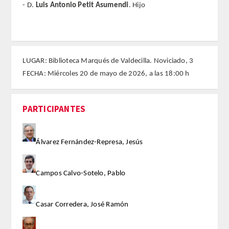
- D.
Luis Antonio Petit Asumendi
. Hijo
FARMACIA
CIENCIAS POLíTICAS Y DE LA ECONOMíA
LUGAR: Biblioteca Marqués de Valdecilla. Noviciado, 3
FECHA: Miércoles 20 de mayo de 2026, a las 18:00 h
INGENIERíA
ARQUITECTURA Y BELLAS ARTES
PARTICIPANTES
VETERINARIA
Álvarez Fernández-Represa, Jesús
NUMERO
Campos Calvo-Sotelo, Pablo
SUPERNUMERARIOS
CORRESPONDIENTES
Casar Corredera, José Ramón
Nacionales