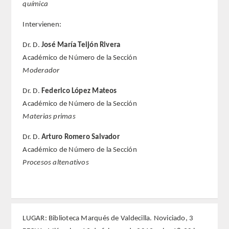
química
REGLAMENTO
Intervienen:
Dr. D.
José María Teijón Rivera
FUNDACIÓN LIBERADE
Académico de Número de la Sección
Moderador
ACADÉMICOS
Dr. D.
Federico López Mateos
SECCIONES
Académico de Número de la Sección
Materias primas
TEOLOGÍA
Dr. D.
Arturo Romero Salvador
Académico de Número de la Sección
HUMANIDADES
Procesos altenativos
DERECHO
MEDICINA
LUGAR: Biblioteca Marqués de Valdecilla. Noviciado, 3
CIENCIAS EXPERIMENTALES