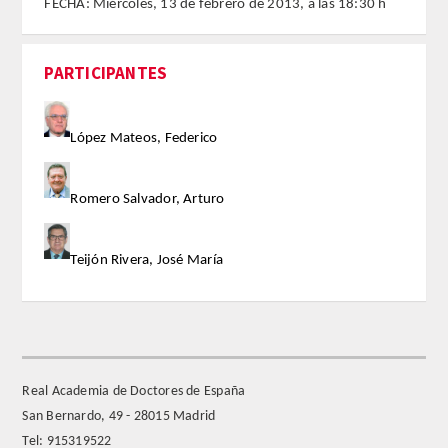
FECHA: Miércoles, 13 de febrero de 2013, a las 18:30 h
FARMACIA
PARTICIPANTES
CIENCIAS POLíTICAS Y DE LA ECONOMíA
López Mateos, Federico
INGENIERíA
ARQUITECTURA Y BELLAS ARTES
Romero Salvador, Arturo
VETERINARIA
Teijón Rivera, José María
NUMERO
SUPERNUMERARIOS
Real Academia de Doctores de España
CORRESPONDIENTES
San Bernardo, 49 - 28015 Madrid
Tel: 915319522
Nacionales