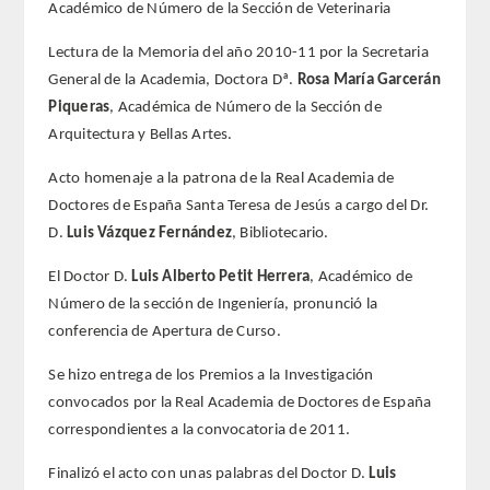
Académico de Número de la Sección de Veterinaria
REGLAMENTO
Lectura de la Memoria del año 2010-11 por la Secretaria
General de la Academia, Doctora Dª.
Rosa María Garcerán
FUNDACIÓN LIBERADE
Piqueras
, Académica de Número de la Sección de
Arquitectura y Bellas Artes.
ACADÉMICOS
Acto homenaje a la patrona de la Real Academia de
Doctores de España Santa Teresa de Jesús a cargo del Dr.
SECCIONES
D.
Luis Vázquez Fernández
, Bibliotecario.
TEOLOGÍA
El Doctor D.
Luis Alberto Petit Herrera
, Académico de
Número de la sección de Ingeniería, pronunció la
HUMANIDADES
conferencia de Apertura de Curso.
Se hizo entrega de los Premios a la Investigación
DERECHO
convocados por la Real Academia de Doctores de España
correspondientes a la convocatoria de 2011.
MEDICINA
Finalizó el acto con unas palabras del Doctor D.
Luis
CIENCIAS EXPERIMENTALES