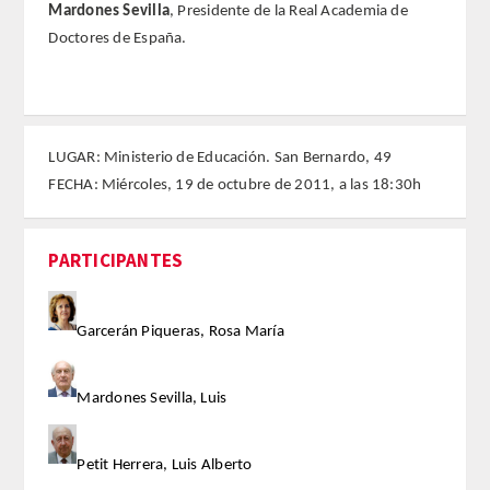
Mardones Sevilla
, Presidente de la Real Academia de
Doctores de España.
FARMACIA
CIENCIAS POLíTICAS Y DE LA ECONOMíA
LUGAR: Ministerio de Educación. San Bernardo, 49
INGENIERíA
FECHA: Miércoles, 19 de octubre de 2011, a las 18:30h
ARQUITECTURA Y BELLAS ARTES
PARTICIPANTES
VETERINARIA
NUMERO
Garcerán Piqueras, Rosa María
SUPERNUMERARIOS
Mardones Sevilla, Luis
CORRESPONDIENTES
Petit Herrera, Luis Alberto
Nacionales