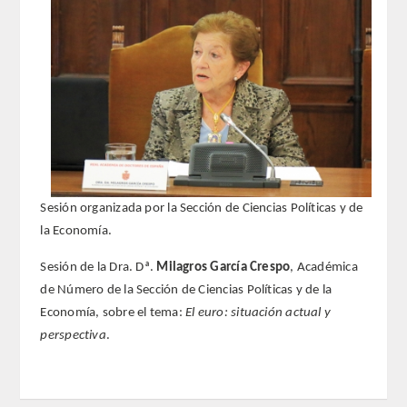
REGLAMENTO
FUNDACIÓN LIBERADE
ACADÉMICOS
SECCIONES
Sesión organizada por la Sección de Ciencias Políticas y de
TEOLOGÍA
la Economía.
HUMANIDADES
Sesión de la Dra. Dª.
Milagros García Crespo
, Académica
de Número de la Sección de Ciencias Políticas y de la
DERECHO
Economía, sobre el tema:
El euro: situación actual y
perspectiva
.
MEDICINA
CIENCIAS EXPERIMENTALES