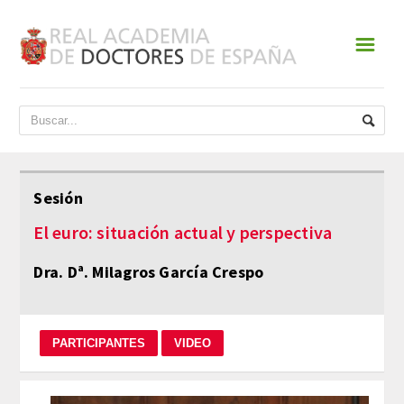
☰
INICIO
ACADEMIA
DATOS HISTÓRICOS
Sesión
HISTORIA
El euro: situación actual y perspectiva
PRESIDENTES
Dra. Dª. Milagros García Crespo
JUNTA DE GOBIERNO
NORMATIVA
ESTATUTOS