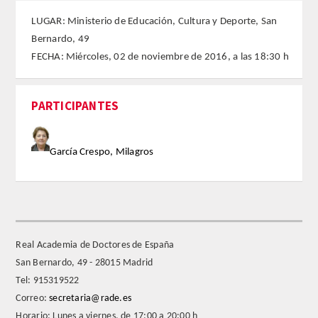
LUGAR: Ministerio de Educación, Cultura y Deporte, San
FARMACIA
Bernardo, 49
FECHA: Miércoles, 02 de noviembre de 2016, a las 18:30 h
CIENCIAS POLíTICAS Y DE LA ECONOMíA
INGENIERíA
PARTICIPANTES
ARQUITECTURA Y BELLAS ARTES
García Crespo, Milagros
VETERINARIA
NUMERO
SUPERNUMERARIOS
Real Academia de Doctores de España
San Bernardo, 49 - 28015 Madrid
CORRESPONDIENTES
Tel: 915319522
Correo:
secretaria@rade.es
Nacionales
Horario: Lunes a viernes, de 17:00 a 20:00 h