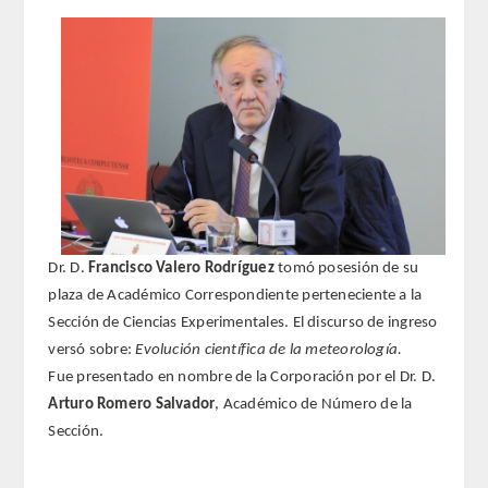
REGLAMENTO
FUNDACIÓN LIBERADE
ACADÉMICOS
SECCIONES
TEOLOGÍA
Dr. D.
Francisco Valero Rodríguez
tomó posesión de su
plaza de Académico Correspondiente perteneciente a la
HUMANIDADES
Sección de Ciencias Experimentales. El discurso de ingreso
versó sobre:
Evolución científica de la meteorología.
DERECHO
Fue presentado en nombre de la Corporación por el Dr. D.
Arturo Romero Salvador
, Académico de Número de la
MEDICINA
Sección.
CIENCIAS EXPERIMENTALES