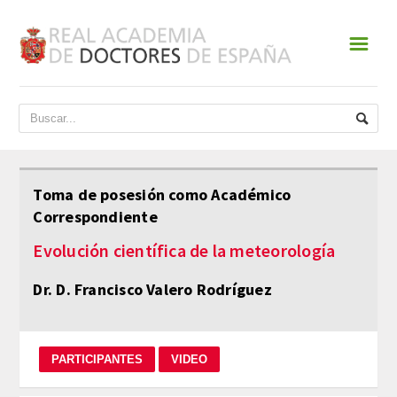
☰
INICIO
ACADEMIA
DATOS HISTÓRICOS
Toma de posesión como Académico
Correspondiente
HISTORIA
Evolución científica de la meteorología
PRESIDENTES
Dr. D. Francisco Valero Rodríguez
JUNTA DE GOBIERNO
NORMATIVA
ESTATUTOS