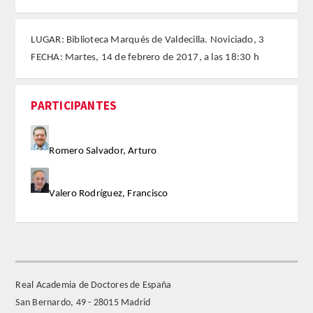
FARMACIA
LUGAR: Biblioteca Marqués de Valdecilla. Noviciado, 3
FECHA: Martes, 14 de febrero de 2017, a las 18:30 h
CIENCIAS POLíTICAS Y DE LA ECONOMíA
INGENIERíA
PARTICIPANTES
ARQUITECTURA Y BELLAS ARTES
Romero Salvador, Arturo
VETERINARIA
Valero Rodríguez, Francisco
NUMERO
SUPERNUMERARIOS
CORRESPONDIENTES
Real Academia de Doctores de España
San Bernardo, 49 - 28015 Madrid
Nacionales