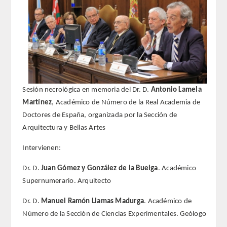
REGLAMENTO
FUNDACIÓN LIBERADE
ACADÉMICOS
Sesión necrológica en memoria del Dr. D.
Antonio Lamela
SECCIONES
Martínez
, Académico de Número de la Real Academia de
Doctores de España, organizada por la Sección de
TEOLOGÍA
Arquitectura y Bellas Artes
Intervienen:
HUMANIDADES
Dr. D.
Juan Gómez y González de la Buelga
. Académico
DERECHO
Supernumerario. Arquitecto
MEDICINA
Dr. D.
Manuel Ramón Llamas Madurga
. Académico de
Número de la Sección de Ciencias Experimentales. Geólogo
CIENCIAS EXPERIMENTALES