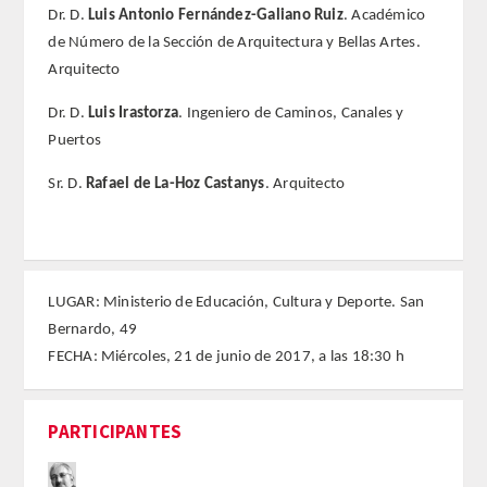
Dr. D.
Luis Antonio Fernández-Galiano Ruiz
. Académico
de Número de la Sección de Arquitectura y Bellas Artes.
FARMACIA
Arquitecto
CIENCIAS POLíTICAS Y DE LA ECONOMíA
Dr. D.
Luis Irastorza
. Ingeniero de Caminos, Canales y
Puertos
INGENIERíA
Sr. D.
Rafael de La-Hoz Castanys
. Arquitecto
ARQUITECTURA Y BELLAS ARTES
VETERINARIA
LUGAR: Ministerio de Educación, Cultura y Deporte. San
NUMERO
Bernardo, 49
FECHA: Miércoles, 21 de junio de 2017, a las 18:30 h
SUPERNUMERARIOS
PARTICIPANTES
CORRESPONDIENTES
Nacionales