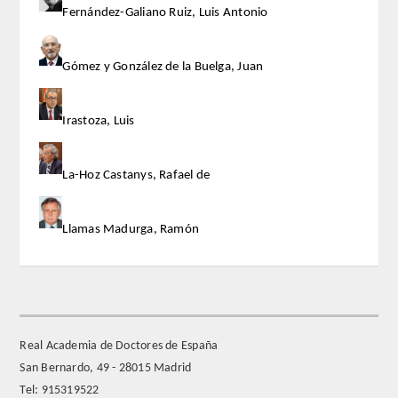
Fernández-Galiano Ruiz, Luis Antonio
Extranjeros
Gómez y González de la Buelga, Juan
HONOR
Irastoza, Luis
HISTÓRICO DE ACADÉMICOS
NÚMERO
La-Hoz Castanys, Rafael de
CORRESPONDIENTES
Llamas Madurga, Ramón
NACIONALES
EXTRANJEROS
Real Academia de Doctores de España
DE MÉRITO
San Bernardo, 49 - 28015 Madrid
Tel: 915319522
HONOR