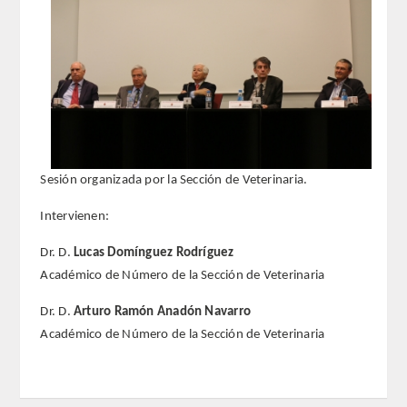
REGLAMENTO
FUNDACIÓN LIBERADE
ACADÉMICOS
SECCIONES
Sesión organizada por la Sección de Veterinaria.
Intervienen:
TEOLOGÍA
Dr. D.
Lucas Domínguez Rodríguez
HUMANIDADES
Académico de Número de la Sección de Veterinaria
DERECHO
Dr. D.
Arturo Ramón Anadón Navarro
Académico de Número de la Sección de Veterinaria
MEDICINA
CIENCIAS EXPERIMENTALES