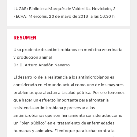
LUGAR: Biblioteca Marqués de Valdecilla. Noviciado, 3
FARMACIA
FECHA: Miércoles, 23 de mayo de 2018, a las 18:30 h
CIENCIAS POLíTICAS Y DE LA ECONOMíA
RESUMEN
INGENIERíA
Uso prudente de antimicrobianos en medicina veterinaria
y producción animal
ARQUITECTURA Y BELLAS ARTES
Dr. D. Arturo Anadón Navarro
VETERINARIA
El desarrollo de la resistencia a los antimicrobianos es
considerado en el mundo actual como uno de los mayores
NUMERO
problemas que afectan a la salud pública. Por ello tenemos
que hacer un esfuerzo importante para afrontar la
SUPERNUMERARIOS
resistencia antimicrobiana y preservar a los
antimicrobianos que son herramienta consideradas como
CORRESPONDIENTES
un “bien público” en el tratamiento de enfermedades
humanas y animales. El enfoque para luchar contra la
Nacionales