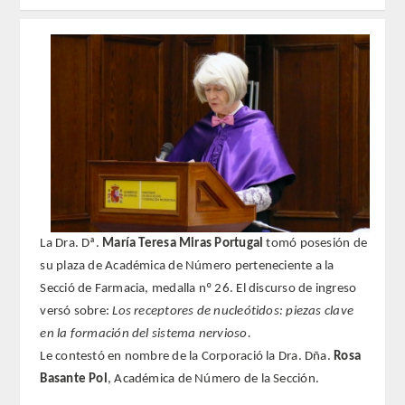
REGLAMENTO
FUNDACIÓN LIBERADE
ACADÉMICOS
SECCIONES
TEOLOGÍA
La Dra. Dª.
María Teresa Miras Portugal
tomó posesión de
HUMANIDADES
su plaza de Académica de Número perteneciente a la
Secció de Farmacia, medalla nº 26. El discurso de ingreso
DERECHO
versó sobre:
Los receptores de nucleótidos: piezas clave
en la formación del sistema nervioso.
MEDICINA
Le contestó en nombre de la Corporació la Dra. Dña.
Rosa
Basante Pol
, Académica de Número de la Sección.
CIENCIAS EXPERIMENTALES