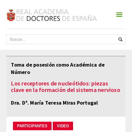
☰
INICIO
ACADEMIA
DATOS HISTÓRICOS
Toma de posesión como Académica de
Número
HISTORIA
Los receptores de nucleótidos: piezas
PRESIDENTES
clave en la formación del sistema nervioso
JUNTA DE GOBIERNO
Dra. Dª. María Teresa Miras Portugal
NORMATIVA
ESTATUTOS