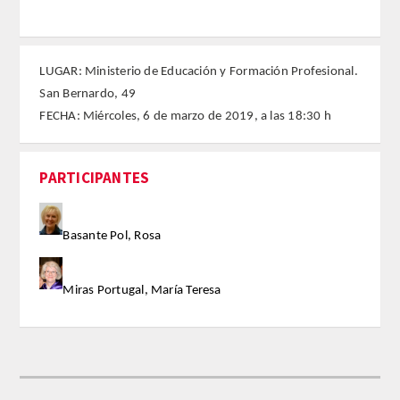
FARMACIA
LUGAR: Ministerio de Educación y Formación Profesional.
CIENCIAS POLíTICAS Y DE LA ECONOMíA
San Bernardo, 49
FECHA: Miércoles, 6 de marzo de 2019, a las 18:30 h
INGENIERíA
ARQUITECTURA Y BELLAS ARTES
PARTICIPANTES
VETERINARIA
Basante Pol, Rosa
NUMERO
Miras Portugal, María Teresa
SUPERNUMERARIOS
CORRESPONDIENTES
Nacionales