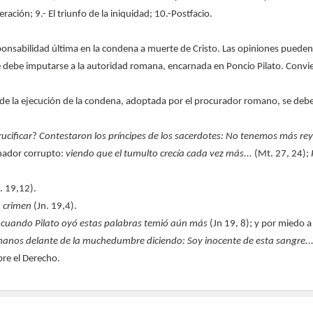
ración; 9.- El triunfo de la iniquidad; 10.-Postfacio.
responsabilidad última en la condena a muerte de Cristo. Las opiniones puede
que debe imputarse a la autoridad romana, encarnada en Poncio Pilato. Convi
e la ejecución de la condena, adoptada por el procurador romano, se debe a 
ucificar
?
Contestaron los príncipes de los sacerdotes: No tenemos más re
rnador corrupto:
viendo que
el tumulto crecía cada vez más...
(Mt. 27, 24);
. 19,12).
n crimen
(Jn. 19,4).
:
cuando Pilato oyó estas palabras temió aún más
(Jn 19, 8); y por miedo a
 manos delante de la muchedumbre
diciendo: Soy inocente de esta sangre...
obre el Derecho.