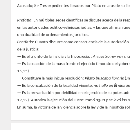
Acusado; 8.- Tres expedientes librados por Pilato en aras de su libe
Prefatio
: En múltiples sedes científicas se discute acerca de la 
en las autoridades político-religiosas judías; y las que afirman 
una dualidad de ordenamientos jurídicos.
Postfatio
: Cuanto discurre como consecuencia de la autorización d
de la justicia:
— Es el triunfo de la insidia y la hipocresía:
¿A vuestro rey voy a cr
— Es la coacción de la masa frente el ejercicio timorato del gobe
15,15).
— Constituye la más inicua resolución:
Pilato buscaba librarle
(Jn
— Es la conculcación de la legalidad vigente:
no hallo en Él ningú
— Es la prevaricación por debilidad en el ejercicio de su potestad
19,12). Autoriza la ejecución del Justo:
tomó agua y se lavó las
En suma, la victoria de la violencia sobre la ley y de la injusticia s