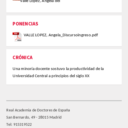
Valle López, Ángela del
Extranjeros
PONENCIAS
HONOR
VALLE LOPEZ, Angela_Discursoingreso.pdf
HISTÓRICO DE ACADÉMICOS
NÚMERO
CRÓNICA
Una minoría docente sostuvo la productividad de la
CORRESPONDIENTES
Universidad Central a principios del siglo XX
NACIONALES
EXTRANJEROS
Real Academia de Doctores de España
DE MÉRITO
San Bernardo, 49 - 28015 Madrid
Tel: 915319522
HONOR