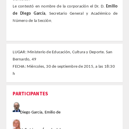
Le contestó en nombre de la corporación el Dr. D.
Emilio
FARMACIA
de Diego García
, Secretario General y Académico de
Número de la Sección
.
CIENCIAS POLíTICAS Y DE LA ECONOMíA
INGENIERíA
LUGAR: Ministerio de Educación, Cultura y Deporte. San
ARQUITECTURA Y BELLAS ARTES
Bernardo, 49
FECHA: Miércoles, 30 de septiembre de 2015, a las 18:30
VETERINARIA
h
NUMERO
PARTICIPANTES
SUPERNUMERARIOS
Diego García, Emilio de
CORRESPONDIENTES
Nacionales