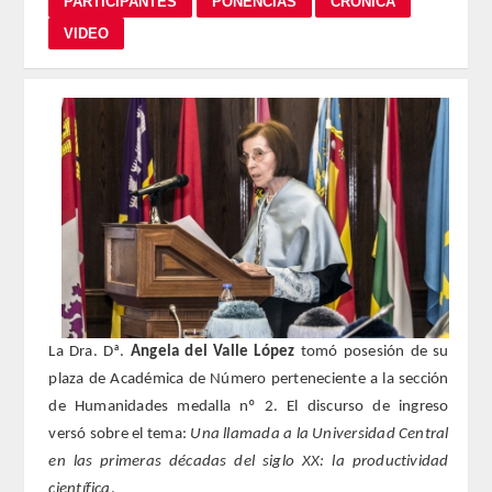
REGLAMENTO
FUNDACIÓN LIBERADE
ACADÉMICOS
SECCIONES
TEOLOGÍA
HUMANIDADES
La Dra. Dª.
Angela del Valle López
tomó posesión de su
DERECHO
plaza de Académica de Número perteneciente a la sección
de Humanidades medalla nº 2. El discurso de ingreso
MEDICINA
versó sobre el tema:
Una llamada a la Universidad Central
en las primeras décadas del siglo XX: la productividad
CIENCIAS EXPERIMENTALES
científica
.