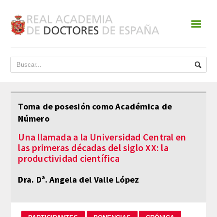
☰
INICIO
ACADEMIA
DATOS HISTÓRICOS
Toma de posesión como Académica de
Número
HISTORIA
Una llamada a la Universidad Central en
PRESIDENTES
las primeras décadas del siglo XX: la
productividad científica
JUNTA DE GOBIERNO
Dra. Dª. Angela del Valle López
NORMATIVA
ESTATUTOS