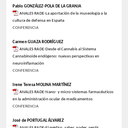
Pablo GONZÁLEZ-POLA DE LA GRANJA
FARMACIA
ANALES RADE-La aportación de la museología a la
cultura de defensa en España
CIENCIAS POLíTICAS Y DE LA ECONOMíA
CONFERENCIA
INGENIERíA
Carmen GUAZA RODRÍGUEZ
ANALES RADE-Desde el Cannabis al Sistema
ARQUITECTURA Y BELLAS ARTES
Cannabinoide endógeno: nuevas perspectivas en
neuroinflamación
VETERINARIA
CONFERENCIA
NUMERO
Irene Teresa MOLINA MARTÍNEZ
ANALES RADE-Nano- y micro-sistemas farmacéuticos
SUPERNUMERARIOS
en la administración ocular de medicamentos
CONFERENCIA
CORRESPONDIENTES
José de PORTUGAL ÁLVAREZ
Nacionales
ANALES RADE-El médico, saber, poder, sentir