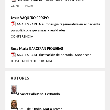
CONFERENCIA
Extranjeros
Jesús VAQUERO CRESPO
HONOR
ANALES RADE-Neurocirugía regenerativa en el paciente
parapléjico: esperanzas y realidades
HISTÓRICO DE ACADÉMICOS
CONFERENCIA
NÚMERO
Rosa María GARCERÁN PIQUERAS
ANALES RADE-Ilustración de portada. Anochecer
CORRESPONDIENTES
ILUSTRACIÓN DE PORTADA
NACIONALES
AUTORES
EXTRANJEROS
Álvarez Balbuena, Fernando
DE MÉRITO
Cutuli de Simón, María Teresa
HONOR