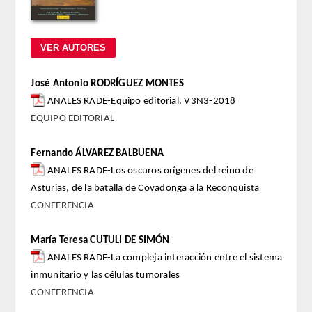
REGLAMENTO
FUNDACIÓN LIBERADE
José Antonio RODRÍGUEZ MONTES
ACADÉMICOS
ANALES RADE-Equipo editorial. V3N3-2018
EQUIPO EDITORIAL
SECCIONES
Fernando ÁLVAREZ BALBUENA
TEOLOGÍA
ANALES RADE-Los oscuros orígenes del reino de
Asturias, de la batalla de Covadonga a la Reconquista
HUMANIDADES
CONFERENCIA
DERECHO
María Teresa CUTULI DE SIMÓN
ANALES RADE-La compleja interacción entre el sistema
MEDICINA
inmunitario y las células tumorales
CONFERENCIA
CIENCIAS EXPERIMENTALES