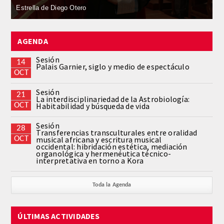
Rocío Herrero Vanrell
REGLAMENTO
AGENDA
FUNDACIÓN LIBERADE
Sesión
14
Palais Garnier, siglo y medio de espectáculo
ACADÉMICOS
OCT
Sesión
21
SECCIONES
La interdisciplinariedad de la Astrobiología:
OCT
Habitabilidad y búsqueda de vida
TEOLOGÍA
Sesión
28
Transferencias transculturales entre oralidad
OCT
musical africana y escritura musical
occidental: hibridación estética, mediación
HUMANIDADES
organológica y hermenéutica técnico-
interpretativa en torno a Kora
DERECHO
Toda la Agenda
MEDICINA
ÚLTIMAS ACTIVIDADES
CIENCIAS EXPERIMENTALES