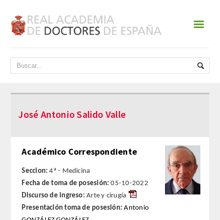
☰
INICIO
ACADEMIA
DATOS HISTÓRICOS
José Antonio Salido Valle
HISTORIA
PRESIDENTES
Académico Correspondiente
JUNTA DE GOBIERNO
Seccion:
4ª - Medicina
Fecha de toma de posesión:
05-10-2022
NORMATIVA
Discurso de ingreso:
Arte y cirugía
Presentación toma de posesión:
Antonio
ESTATUTOS