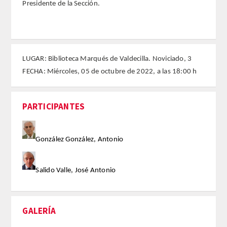
Presidente de la Sección.
FARMACIA
CIENCIAS POLíTICAS Y DE LA ECONOMíA
LUGAR: Biblioteca Marqués de Valdecilla. Noviciado, 3
FECHA: Miércoles, 05 de octubre de 2022, a las 18:00 h
INGENIERíA
ARQUITECTURA Y BELLAS ARTES
PARTICIPANTES
VETERINARIA
González González, Antonio
NUMERO
Salido Valle, José Antonio
SUPERNUMERARIOS
CORRESPONDIENTES
GALERÍA
Nacionales