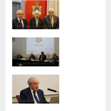
Extranjeros
HONOR
HISTÓRICO DE ACADÉMICOS
NÚMERO
CORRESPONDIENTES
NACIONALES
EXTRANJEROS
DE MÉRITO
HONOR