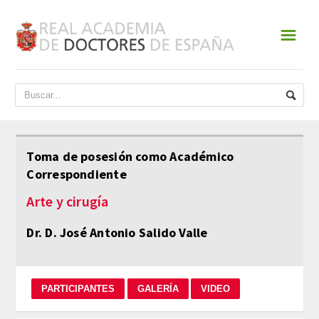
☰
INICIO
ACADEMIA
DATOS HISTÓRICOS
Toma de posesión como Académico
Correspondiente
HISTORIA
Arte y cirugía
PRESIDENTES
Dr. D. José Antonio Salido Valle
JUNTA DE GOBIERNO
NORMATIVA
ESTATUTOS