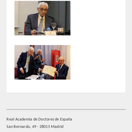
ACTIVIDADES
ACTIVIDADES REALIZADAS
2026
HISTÓRICO
VIDEOTECA
PREMIOS
PREMIOS 2026
PUBLICACIONES
Real Academia de Doctores de España
San Bernardo, 49 - 28015 Madrid