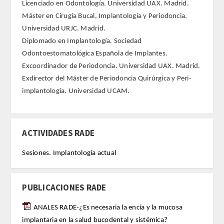
Licenciado en Odontología. Universidad UAX. Madrid.
Máster en Cirugía Bucal, Implantología y Periodoncia.
REGLAMENTO
Universidad URJC. Madrid.
Diplomado en Implantología. Sociedad
FUNDACIÓN LIBERADE
Odontoestomatológica Española de Implantes.
Excoordinador de Periodoncia. Universidad UAX. Madrid.
ACADÉMICOS
Exdirector del Máster de Periodoncia Quirúrgica y Peri-
implantología. Universidad UCAM.
SECCIONES
TEOLOGÍA
ACTIVIDADES RADE
HUMANIDADES
Sesiones. Implantología actual
DERECHO
PUBLICACIONES RADE
MEDICINA
ANALES RADE-¿Es necesaria la encía y la mucosa
implantaria en la salud bucodental y sistémica?
CIENCIAS EXPERIMENTALES