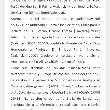
Carlos de Onteniente (1976-1978) y párroco del Niño
Jesús del Huerto (El Palmar-Valencia) y de Nuestra Señora
Extranjeros
del Carmen (El Perellonet-Valencia).
Además de la tesis doctoral, editada en Estella [Navarra]
HONOR
en 1994, ha publicado 1 Carta a los Corintios, Guías para la
lectura del NT; Verbo Divino; Estella [Navarra] 2003;
HISTÓRICO DE ACADÉMICOS
Introducción a la Sagrada Escritura. Colección Manuales
(Valencia) 2004; 32010, y editado Fuente de Agua Viva,
NÚMERO
Homenaje al Profesor D. Enrique Farfán Navarro,
(Valencia) 2007; Credere et celebrare, Homenaje al
CORRESPONDIENTES
Profesor D. Emilio Aliaga Girbés, (Valencia) 2004.
Entre sus artículos en revistas especializadas cabe
NACIONALES
destacar: "Pablo y Europa, frutos fecundos del Espíritu",
La Palabra que permanece. VIII Jornadas de Teología en
EXTRANJEROS
Canarias, Almogaren 44 (2009) 51-64; "La Ley de Israel y
el Apóstol de los gentiles", Reseña Bíblica 63 (Otoño 2009)
DE MÉRITO
25-34; "La versión oficial de la Biblia de la Sagrada
Escritura de la Conferencia Episcopal Española: criterios
HONOR