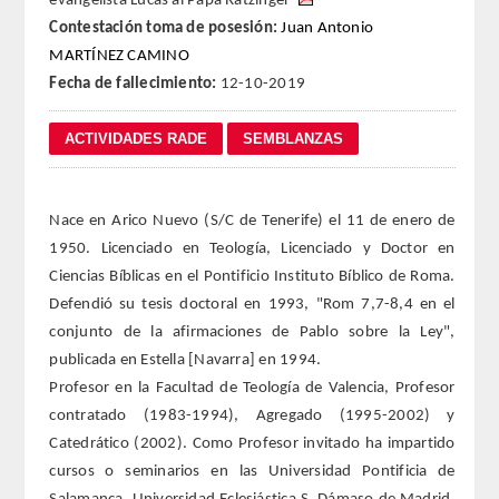
evangelista Lucas al Papa Ratzinger
Contestación toma de posesión:
Juan Antonio
REGLAMENTO
MARTÍNEZ CAMINO
Fecha de fallecimiento:
12-10-2019
FUNDACIÓN LIBERADE
ACADÉMICOS
SECCIONES
Nace en Arico Nuevo (S/C de Tenerife) el 11 de enero de
1950. Licenciado en Teología, Licenciado y Doctor en
TEOLOGÍA
Ciencias Bíblicas en el Pontificio Instituto Bíblico de Roma.
Defendió su tesis doctoral en 1993, "Rom 7,7-8,4 en el
HUMANIDADES
conjunto de la afirmaciones de Pablo sobre la Ley",
publicada en Estella [Navarra] en 1994.
DERECHO
Profesor en la Facultad de Teología de Valencia, Profesor
contratado (1983-1994), Agregado (1995-2002) y
MEDICINA
Catedrático (2002). Como Profesor invitado ha impartido
cursos o seminarios en las Universidad Pontificia de
CIENCIAS EXPERIMENTALES