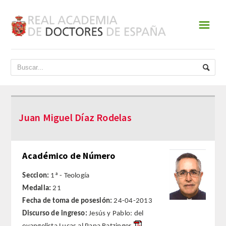
☰
INICIO
ACADEMIA
DATOS HISTÓRICOS
Juan Miguel Díaz Rodelas
HISTORIA
PRESIDENTES
Académico de Número
JUNTA DE GOBIERNO
Seccion:
1ª - Teología
Medalla:
21
NORMATIVA
Fecha de toma de posesión:
24-04-2013
Discurso de ingreso:
Jesús y Pablo: del
ESTATUTOS