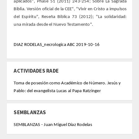
aplicados", Phase 51 (2011) 243-254; Sobre La Sagrada
Biblia. Versión oficial de la CEE", "Vivir en Cristo a impulsos
ACTIVIDADES
del Espíritu", Reseña Bíblica 73 (2012); "La solidaridad:
una mirada desde el Nuevo Testamento".
ACTIVIDADES REALIZADAS
DIAZ RODELAS_necrologica ABC 2019-10-16
2026
HISTÓRICO
ACTIVIDADES RADE
VIDEOTECA
Toma de posesión como Académico de Número. Jesús y
Pablo: del evangelista Lucas al Papa Ratzinger
PREMIOS
PREMIOS 2026
SEMBLANZAS
PUBLICACIONES
SEMBLANZAS - Juan Miguel Díaz Rodelas