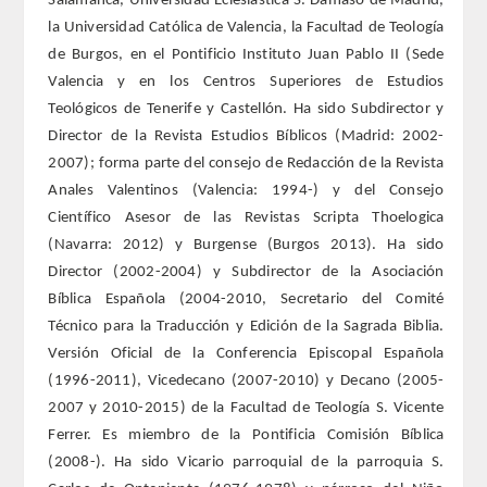
Salamanca, Universidad Eclesiástica S. Dámaso de Madrid,
la Universidad Católica de Valencia, la Facultad de Teología
FARMACIA
de Burgos, en el Pontificio Instituto Juan Pablo II (Sede
Valencia y en los Centros Superiores de Estudios
CIENCIAS POLíTICAS Y DE LA ECONOMíA
Teológicos de Tenerife y Castellón. Ha sido Subdirector y
Director de la Revista Estudios Bíblicos (Madrid: 2002-
INGENIERíA
2007); forma parte del consejo de Redacción de la Revista
Anales Valentinos (Valencia: 1994-) y del Consejo
ARQUITECTURA Y BELLAS ARTES
Científico Asesor de las Revistas Scripta Thoelogica
(Navarra: 2012) y Burgense (Burgos 2013). Ha sido
VETERINARIA
Director (2002-2004) y Subdirector de la Asociación
Bíblica Española (2004-2010, Secretario del Comité
NUMERO
Técnico para la Traducción y Edición de la Sagrada Biblia.
Versión Oficial de la Conferencia Episcopal Española
SUPERNUMERARIOS
(1996-2011), Vicedecano (2007-2010) y Decano (2005-
2007 y 2010-2015) de la Facultad de Teología S. Vicente
CORRESPONDIENTES
Ferrer. Es miembro de la Pontificia Comisión Bíblica
(2008-). Ha sido Vicario parroquial de la parroquia S.
Nacionales