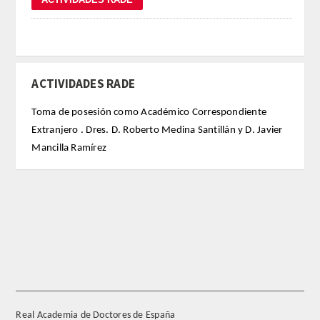
REGLAMENTO
FUNDACIÓN LIBERADE
ACTIVIDADES RADE
ACADÉMICOS
Toma de posesión como Académico Correspondiente
Extranjero . Dres. D. Roberto Medina Santillán y D. Javier
SECCIONES
Mancilla Ramírez
TEOLOGÍA
HUMANIDADES
DERECHO
MEDICINA
Real Academia de Doctores de España
CIENCIAS EXPERIMENTALES