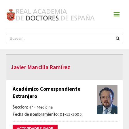
☰
INICIO
ACADEMIA
DATOS HISTÓRICOS
Javier Mancilla Ramírez
HISTORIA
PRESIDENTES
Académico Correspondiente
Extranjero
JUNTA DE GOBIERNO
Seccion:
4ª - Medicina
NORMATIVA
Fecha de nombramiento:
01-12-2005
ESTATUTOS