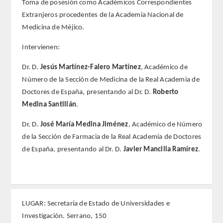
Toma de posesión como Académicos Correspondientes
Extranjeros procedentes de la Academia Nacional de
REGLAMENTO
Medicina de Méjico.
FUNDACIÓN LIBERADE
Intervienen:
Dr. D.
Jesús Martínez-Falero Martínez
, Académico de
ACADÉMICOS
Número de la Sección de Medicina de la Real Academia de
Doctores de España, presentando al Dr. D.
Roberto
SECCIONES
Medina Santillán
.
TEOLOGÍA
Dr. D.
José María Medina Jiménez
, Académico de Número
de la Sección de Farmacia de la Real Academia de Doctores
HUMANIDADES
de España, presentando al Dr. D.
Javier Mancilla Ramírez
.
DERECHO
MEDICINA
LUGAR: Secretaría de Estado de Universidades e
Investigación. Serrano, 150
CIENCIAS EXPERIMENTALES