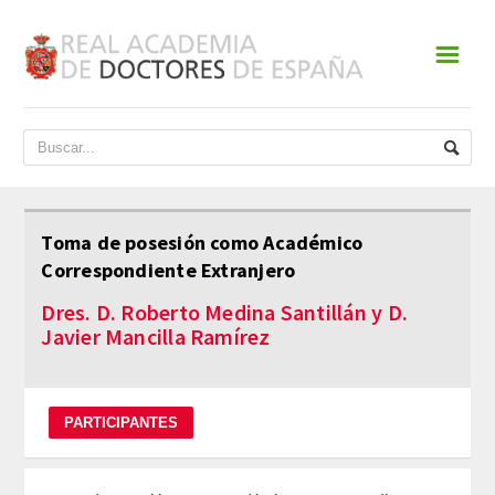
☰
INICIO
ACADEMIA
DATOS HISTÓRICOS
Toma de posesión como Académico
Correspondiente Extranjero
HISTORIA
Dres. D. Roberto Medina Santillán y D.
PRESIDENTES
Javier Mancilla Ramírez
JUNTA DE GOBIERNO
NORMATIVA
ESTATUTOS