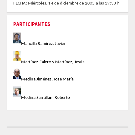
FECHA: Miércoles, 14 de diciembre de 2005 a las 19:30 h
FARMACIA
PARTICIPANTES
CIENCIAS POLíTICAS Y DE LA ECONOMíA
Mancilla Ramírez, Javier
INGENIERíA
ARQUITECTURA Y BELLAS ARTES
Martínez-Falero y Martínez, Jesús
VETERINARIA
Medina Jiménez, Jose María
NUMERO
Medina Santillán, Roberto
SUPERNUMERARIOS
CORRESPONDIENTES
Nacionales