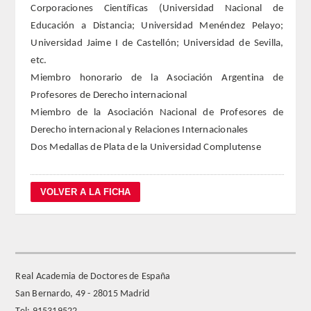
Corporaciones Científicas (Universidad Nacional de
Educación a Distancia; Universidad Menéndez Pelayo;
FARMACIA
Universidad Jaime I de Castellón; Universidad de Sevilla,
etc.
CIENCIAS POLíTICAS Y DE LA ECONOMíA
Miembro honorario de la Asociación Argentina de
Profesores de Derecho internacional
INGENIERíA
Miembro de la Asociación Nacional de Profesores de
Derecho internacional y Relaciones Internacionales
ARQUITECTURA Y BELLAS ARTES
Dos Medallas de Plata de la Universidad Complutense
VETERINARIA
NUMERO
SUPERNUMERARIOS
CORRESPONDIENTES
Real Academia de Doctores de España
San Bernardo, 49 - 28015 Madrid
Nacionales