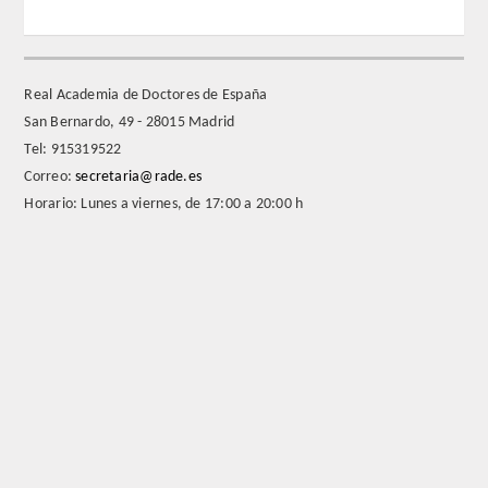
REGLAMENTO
Real Academia de Doctores de España
FUNDACIÓN LIBERADE
San Bernardo, 49 - 28015 Madrid
Tel: 915319522
ACADÉMICOS
Correo:
secretaria@rade.es
Horario: Lunes a viernes, de 17:00 a 20:00 h
SECCIONES
TEOLOGÍA
HUMANIDADES
DERECHO
MEDICINA
CIENCIAS EXPERIMENTALES