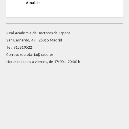
Amable
REGLAMENTO
FUNDACIÓN LIBERADE
Real Academia de Doctores de España
San Bernardo, 49 - 28015 Madrid
ACADÉMICOS
Tel: 915319522
Correo:
secretaria@rade.es
SECCIONES
Horario: Lunes a viernes, de 17:00 a 20:00 h
TEOLOGÍA
HUMANIDADES
DERECHO
MEDICINA
CIENCIAS EXPERIMENTALES