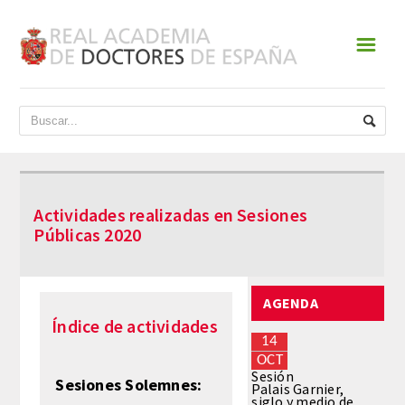
☰
INICIO
ACADEMIA
DATOS HISTÓRICOS
Actividades realizadas en Sesiones
HISTORIA
Públicas 2020
PRESIDENTES
AGENDA
JUNTA DE GOBIERNO
Índice de actividades
14
NORMATIVA
OCT
Sesión
Sesiones Solemnes:
Palais Garnier,
siglo y medio de
ESTATUTOS