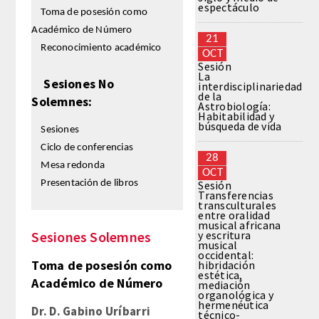
espectáculo
Toma de posesión como
Académico de Número
REGLAMENTO
21
Reconocimiento académico
OCT
Sesión
FUNDACIÓN LIBERADE
La
Sesiones No
interdisciplinariedad
de la
Solemnes:
ACADÉMICOS
Astrobiología:
Habitabilidad y
búsqueda de vida
Sesiones
SECCIONES
Ciclo de conferencias
28
Mesa redonda
OCT
TEOLOGÍA
Presentación de libros
Sesión
Transferencias
transculturales
HUMANIDADES
entre oralidad
musical africana
Sesiones Solemnes
y escritura
musical
DERECHO
occidental:
Toma de posesión como
hibridación
estética,
Académico de Número
MEDICINA
mediación
organológica y
hermenéutica
Dr. D. Gabino Uríbarri
técnico-
CIENCIAS EXPERIMENTALES