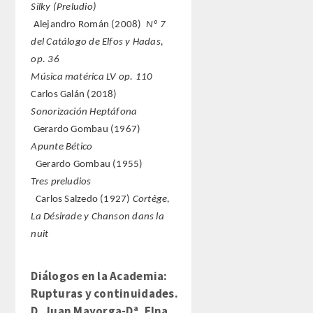
Silky (Preludio)
Alejandro Román (2008)
Nº 7
del Catálogo de Elfos y Hadas,
op. 36
Música matérica LV op. 110
Carlos Galán (2018)
Sonorización Heptáfona
Gerardo Gombau (1967)
Apunte Bético
Gerardo Gombau (1955)
Tres preludios
Carlos Salzedo (1927)
Cortège,
La Désirade y Chanson dans la
nuit
Diálogos en la Academia:
Rupturas y continuidades.
D. Juan Mayorga-Dª. Elna