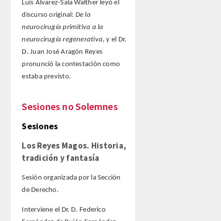
ANALES de la RADE
Luis Álvarez-Sala Walther leyó el
discurso original:
De la
MONOGRAFÍAS RADE
neurocirugía primitiva a la
neurocirugía regenerativa
, y el Dr.
APERTURA DE CURSO
D. Juan José Aragón Reyes
pronunció la contestación como
REFLEXIONES de la RADE
estaba previsto.
SEMBLANZAS RADE
Sesiones no Solemnes
Sesiones
OTRAS PUBLICACIONES
Los Reyes Magos. Historia,
PRENSA
tradición y fantasía
COMUNICACION
Sesión organizada por la Sección
de Derecho.
NOTAS DE PRENSA
Interviene el Dr. D. Federico