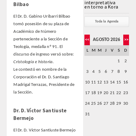
interpretativa
Bilbao
en torno a Kora
FARMACIA
El Dr. D. Gabino Uríbarri Bilbao
Toda la Agenda
tomó posesión de su plaza de
CIENCIAS POLíTICAS Y DE LA ECONOMíA
Académico de Número
perteneciente a la Sección de
<<
AGOSTO 2026
>>
INGENIERíA
Teología, medalla nº 91. El
L
M
M
J
V
S
D
discurso de ingreso versó sobre:
ARQUITECTURA Y BELLAS ARTES
1
2
Cristología e historia
.
Le contestó en nombre de la
3
4
5
6
7
8
9
VETERINARIA
Corporación el Dr. D. Santiago
10
11
12
13
14
15
16
Madrigal Terrazas, Presidente de
NUMERO
la Sección.
17
18
19
20
21
22
23
24
25
26
27
28
29
30
SUPERNUMERARIOS
Dr. D. Víctor Santiuste
31
Bermejo
CORRESPONDIENTES
El Dr. D. Víctor Santiuste Bermejo
Nacionales