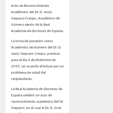
Acto de Reconocimiento
Académico del Dr. D. Jesús
ACTIVIDADES
Vaquero Crespo, Académico de
Número electo de la Real
ACTIVIDADES REALIZADAS
Academia de Doctores de España.
2026
La toma de posesión como
Académico de Número del Dr. D.
HISTÓRICO
Jesús Vaquero Crespo, prevista
para el día 4 de diciembre de
VIDEOTECA
2019, no se pudo efectuar por un
problema de salud del
PREMIOS
recipiendario.
PREMIOS 2026
La Real Academia de Doctores de
España celebró un acto de
PUBLICACIONES
reconocimiento académico del Dr.
Vaquero, en el cual el Dr. D. José