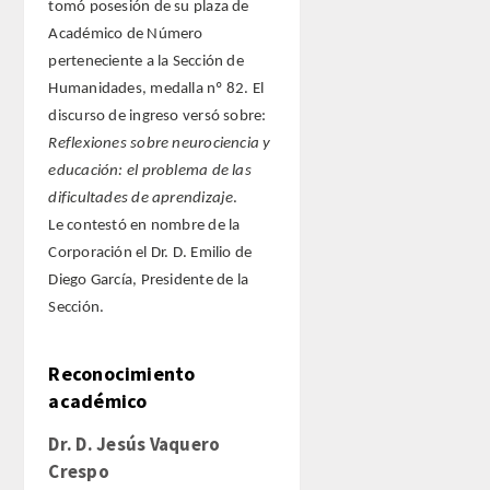
tomó posesión de su plaza de
Académico de Número
Extranjeros
perteneciente a la Sección de
Humanidades, medalla nº 82. El
HONOR
discurso de ingreso versó sobre:
Reflexiones sobre neurociencia y
HISTÓRICO DE ACADÉMICOS
educación: el problema de las
dificultades de aprendizaje
.
NÚMERO
Le contestó en nombre de la
Corporación el Dr. D. Emilio de
CORRESPONDIENTES
Diego García, Presidente de la
Sección.
NACIONALES
Reconocimiento
EXTRANJEROS
académico
DE MÉRITO
Dr. D. Jesús Vaquero
Crespo
HONOR