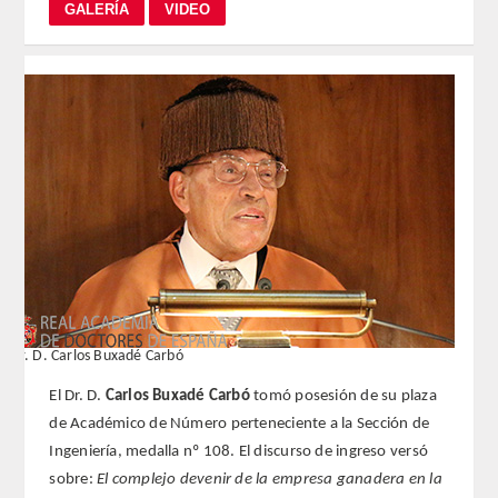
REGLAMENTO
FUNDACIÓN LIBERADE
ACADÉMICOS
SECCIONES
TEOLOGÍA
HUMANIDADES
Dr. D. Carlos Buxadé Carbó
DERECHO
El Dr. D.
Carlos Buxadé Carbó
tomó posesión de su plaza
de Académico de Número perteneciente a la Sección de
MEDICINA
Ingeniería, medalla nº 108. El discurso de ingreso versó
sobre:
El complejo devenir de la empresa ganadera en la
CIENCIAS EXPERIMENTALES