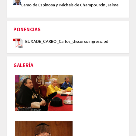
ANALES de la RADE
Lamo de Espinosa y Michels de Champourcin, Jaime
MONOGRAFÍAS RADE
PONENCIAS
APERTURA DE CURSO
BUXADE_CARBO_Carlos_discursoingreso.pdf
REFLEXIONES de la RADE
SEMBLANZAS RADE
GALERÍA
OTRAS PUBLICACIONES
PRENSA
COMUNICACION
NOTAS DE PRENSA