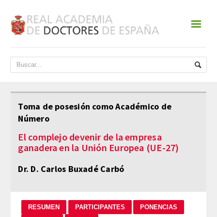
☰
INICIO
ACADEMIA
DATOS HISTÓRICOS
Toma de posesión como Académico de
Número
HISTORIA
El complejo devenir de la empresa
PRESIDENTES
ganadera en la Unión Europea (UE-27)
JUNTA DE GOBIERNO
Dr. D. Carlos Buxadé Carbó
NORMATIVA
ESTATUTOS