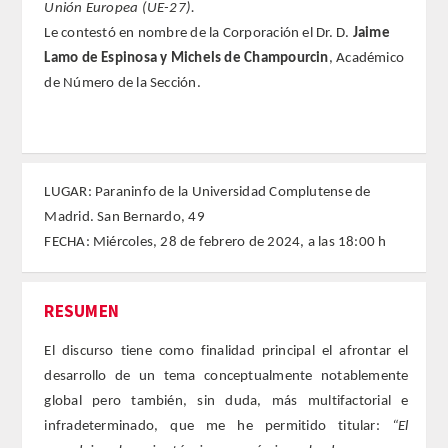
Unión Europea (UE-27).
Le contestó en nombre de la Corporación el Dr. D.
Jaime
FARMACIA
Lamo de Espinosa y Michels de Champourcin
, Académico
de Número de la Sección.
CIENCIAS POLíTICAS Y DE LA ECONOMíA
INGENIERíA
LUGAR: Paraninfo de la Universidad Complutense de
ARQUITECTURA Y BELLAS ARTES
Madrid. San Bernardo, 49
FECHA: Miércoles, 28 de febrero de 2024, a las 18:00 h
VETERINARIA
NUMERO
RESUMEN
SUPERNUMERARIOS
El discurso tiene como finalidad principal el afrontar el
desarrollo de un tema conceptualmente notablemente
CORRESPONDIENTES
global pero también, sin duda, más multifactorial e
infradeterminado, que me he permitido titular:
“
El
Nacionales