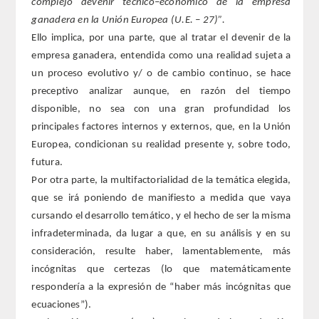
complejo devenir técnico–económico de la empresa
ganadera en la Unión Europea (U.E. – 27)”.
Extranjeros
Ello implica, por una parte, que al tratar el devenir de la
empresa ganadera, entendida como una realidad sujeta a
HONOR
un proceso evolutivo y/ o de cambio continuo, se hace
preceptivo analizar aunque, en razón del tiempo
HISTÓRICO DE ACADÉMICOS
disponible, no sea con una gran profundidad los
principales factores internos y externos, que, en la Unión
NÚMERO
Europea, condicionan su realidad presente y, sobre todo,
futura.
CORRESPONDIENTES
Por otra parte, la multifactorialidad de la temática elegida,
que se irá poniendo de manifiesto a medida que vaya
NACIONALES
cursando el desarrollo temático, y el hecho de ser la misma
infradeterminada, da lugar a que, en su análisis y en su
EXTRANJEROS
consideración, resulte haber, lamentablemente, más
incógnitas que certezas (lo que matemáticamente
DE MÉRITO
respondería a la expresión de “haber más incógnitas que
ecuaciones”).
HONOR