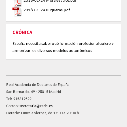
ANALES de la RADE
2018-01-24 Morales Arce.pdf
2018-01-24 Buqueras.pdf
MONOGRAFÍAS RADE
APERTURA DE CURSO
CRÓNICA
REFLEXIONES de la RADE
España necesita saber qué formación profesional quiere y
armonizar los diversos modelos autonómicos
SEMBLANZAS RADE
OTRAS PUBLICACIONES
Real Academia de Doctores de España
PRENSA
San Bernardo, 49 - 28015 Madrid
Tel: 915319522
COMUNICACION
Correo:
secretaria@rade.es
Horario: Lunes a viernes, de 17:00 a 20:00 h
NOTAS DE PRENSA