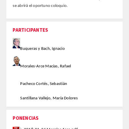
se abrirá el oportuno coloquio.
ACTIVIDADES
ACTIVIDADES REALIZADAS
PARTICIPANTES
2026
Buqueras y Bach, Ignacio
HISTÓRICO
Morales-Arce Macías, Rafael
VIDEOTECA
Pacheco Cortés, Sebastián
PREMIOS
Santillana Vallejo, María Dolores
PREMIOS 2026
PUBLICACIONES
PONENCIAS