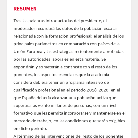
RESUMEN
Extranjeros
Tras las palabras introductorias del presidente, el
moderador recordará los datos de la población escolar
HONOR
relacionada con la formación profesional; el análisis de los
principales parámetros en comparación con países de la
HISTÓRICO DE ACADÉMICOS
Unión Europea y las estrategias recientemente aprobadas
por las autoridades laborales en esta materia. Se
NÚMERO
expondrán y someterán a contraste con el resto de los
ponentes, los aspectos esenciales que la academia
CORRESPONDIENTES
considera debiera tener un programa intensivo de
cualificación profesional en el período 2018-2020, en el
NACIONALES
que España debería alcanzar una población activa que
superara los veinte millones de personas, con un nivel
EXTRANJEROS
formativo que les permita incorporarse y mantenerse en el
mercado de trabajo, en las condiciones que serán exigibles
DE MÉRITO
en dicho periodo.
Al término de las intervenciones del resto de los ponentes
HONOR