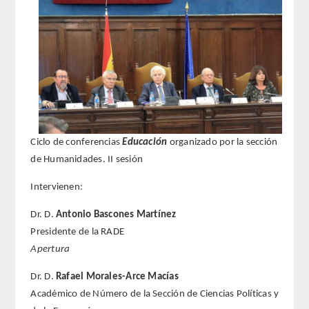
REGLAMENTO
FUNDACIÓN LIBERADE
ACADÉMICOS
SECCIONES
Ciclo de conferencias
Educación
organizado por la sección
de Humanidades. II sesión
TEOLOGÍA
Intervienen:
HUMANIDADES
Dr. D.
Antonio Bascones Martínez
Presidente de la RADE
DERECHO
Apertura
MEDICINA
Dr. D.
Rafael Morales-Arce Macías
Académico de Número de la Sección de Ciencias Políticas y
CIENCIAS EXPERIMENTALES