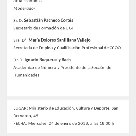
de la Economía
Moderador
FARMACIA
Sr. D.
Sebastián Pacheco Cortés
Secretario de Formación de UGT
CIENCIAS POLíTICAS Y DE LA ECONOMíA
Sra. Dª.
María Dolores Santillana Vallejo
INGENIERíA
Secretaría de Empleo y Cualificación Profesional de CCOO
ARQUITECTURA Y BELLAS ARTES
Dr. D.
Ignacio Buqueras y Bach
Académico de Número y Presidente de la Sección de
VETERINARIA
Humanidades
NUMERO
SUPERNUMERARIOS
LUGAR: Ministerio de Educación, Cultura y Deporte. San
Bernardo, 49
CORRESPONDIENTES
FECHA: Miércoles, 24 de enero de 2018, a las 18:00 h
Nacionales