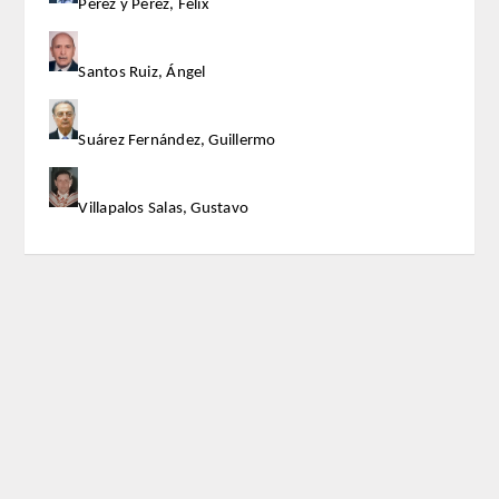
Pérez y Pérez, Félix
Santos Ruiz, Ángel
Suárez Fernández, Guillermo
Villapalos Salas, Gustavo
Real Academia de Doctores de España
San Bernardo, 49 - 28015 Madrid
Tel: 915319522
Correo:
secretaria@rade.es
Horario: Lunes a viernes, de 17:00 a 20:00 h