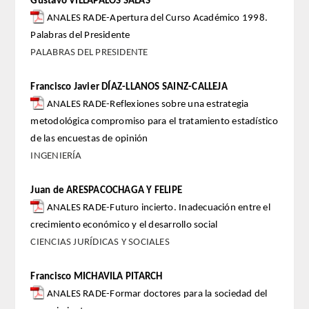
Gustavo VILLAPALOS SALAS
ANALES RADE-Apertura del Curso Académico 1998.
FARMACIA
Palabras del Presidente
PALABRAS DEL PRESIDENTE
CIENCIAS POLíTICAS Y DE LA ECONOMíA
Francisco Javier DÍAZ-LLANOS SAINZ-CALLEJA
INGENIERíA
ANALES RADE-Reflexiones sobre una estrategia
metodológica compromiso para el tratamiento estadístico
ARQUITECTURA Y BELLAS ARTES
de las encuestas de opinión
INGENIERÍA
VETERINARIA
Juan de ARESPACOCHAGA Y FELIPE
NUMERO
ANALES RADE-Futuro incierto. Inadecuación entre el
crecimiento económico y el desarrollo social
SUPERNUMERARIOS
CIENCIAS JURÍDICAS Y SOCIALES
CORRESPONDIENTES
Francisco MICHAVILA PITARCH
ANALES RADE-Formar doctores para la sociedad del
Nacionales