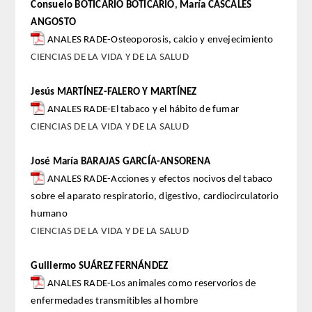
ANALES de la RADE
Consuelo BOTICARIO BOTICARIO
,
María CASCALES
ANGOSTO
MONOGRAFÍAS RADE
ANALES RADE-Osteoporosis, calcio y envejecimiento
CIENCIAS DE LA VIDA Y DE LA SALUD
APERTURA DE CURSO
Jesús MARTÍNEZ-FALERO Y MARTÍNEZ
REFLEXIONES de la RADE
ANALES RADE-El tabaco y el hábito de fumar
CIENCIAS DE LA VIDA Y DE LA SALUD
SEMBLANZAS RADE
José María BARAJAS GARCÍA-ANSORENA
OTRAS PUBLICACIONES
ANALES RADE-Acciones y efectos nocivos del tabaco
sobre el aparato respiratorio, digestivo, cardiocirculatorio
PRENSA
humano
CIENCIAS DE LA VIDA Y DE LA SALUD
COMUNICACION
Guillermo SUÁREZ FERNÁNDEZ
NOTAS DE PRENSA
ANALES RADE-Los animales como reservorios de
enfermedades transmitibles al hombre