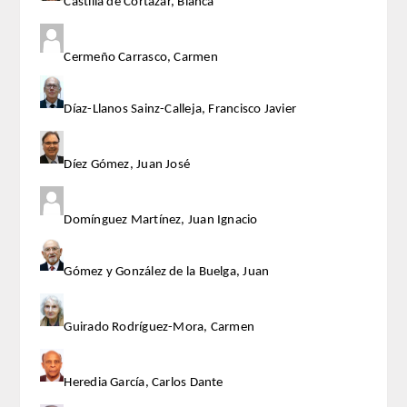
ANALES de la RADE
Castilla de Cortázar, Blanca
MONOGRAFÍAS RADE
Cermeño Carrasco, Carmen
APERTURA DE CURSO
Díaz-Llanos Sainz-Calleja, Francisco Javier
REFLEXIONES de la RADE
Díez Gómez, Juan José
SEMBLANZAS RADE
Domínguez Martínez, Juan Ignacio
OTRAS PUBLICACIONES
Gómez y González de la Buelga, Juan
PRENSA
COMUNICACION
Guirado Rodríguez-Mora, Carmen
NOTAS DE PRENSA
Heredia García, Carlos Dante