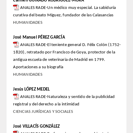
Carmen GUIRADO RODRÍGUEZ-MORA
ANALES RADE-Un médico muy especial. La sabiduría
FARMACIA
curativa del beato Míguez, fundador de las Calasancias
HUMANIDADES
CIENCIAS POLíTICAS Y DE LA ECONOMíA
José Manuel PÉREZ GARCÍA
INGENIERíA
ANALES RADE-El teniente general D. Félix Colón (1752-
1820), retratado por Francisco de Goya, protector de la
ARQUITECTURA Y BELLAS ARTES
antigua escuela de veterinaria de Madrid en 1799.
Aportaciones a su biografía
VETERINARIA
HUMANIDADES
NUMERO
Jesús LÓPEZ MEDEL
ANALES RADE-Naturaleza y sentido de la publicidad
SUPERNUMERARIOS
registral y del derecho a la intimidad
CIENCIAS JURÍDICAS Y SOCIALES
CORRESPONDIENTES
José VILLACÍS GONZÁLEZ
Nacionales