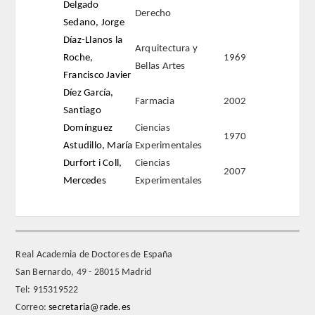
Delgado
Derecho
Sedano, Jorge
REGLAMENTO
Díaz-Llanos la
Arquitectura y
Roche,
1969
FUNDACIÓN LIBERADE
Bellas Artes
Francisco Javier
Díez García,
ACADÉMICOS
Farmacia
2002
Santiago
Domínguez
Ciencias
SECCIONES
1970
Astudillo, María
Experimentales
Durfort i Coll,
Ciencias
TEOLOGÍA
2007
Mercedes
Experimentales
HUMANIDADES
DERECHO
Real Academia de Doctores de España
San Bernardo, 49 - 28015 Madrid
MEDICINA
Tel: 915319522
Correo:
secretaria@rade.es
CIENCIAS EXPERIMENTALES