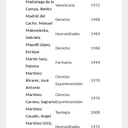
Madariaga de la
Veterinaria
1972
Campa, Benito
REGLAMENTO
Madrid del
Derecho
1968
Cacho, Manuel
FUNDACIÓN LIBERADE
Makowiecka,
Humanidades
1969
Gabriela
ACADÉMICOS
Mapelli López,
Derecho
1966
Enrique
SECCIONES
Martín Sanz,
Farmacia
1994
Paloma
TEOLOGÍA
Martínez
Ciencias
Álvarez, José
1970
HUMANIDADES
Experimentales
Antonio
Martínez
Ciencias
DERECHO
1976
Carrera, Sagrario
Experimentales
Martínez
MEDICINA
Teología
2008
Casado, Angel
Martínez Ortiz,
CIENCIAS EXPERIMENTALES
Humanidades
1972