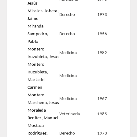
Jesús
Miralles Llobera,
Extranjeros
Derecho
1973
Jaime
Miranda
HONOR
Sampedro,
Derecho
1956
Pablo
HISTÓRICO DE ACADÉMICOS
Montero
Medicina
1982
Iruzubieta, Jesús
NÚMERO
Montero
Iruzubieta,
CORRESPONDIENTES
Medicina
María del
Carmen
NACIONALES
Montero
Medicina
1967
Marchena, Jesús
EXTRANJEROS
Moraleda
Veterinaria
1985
Benítez, Manuel
DE MÉRITO
Mostaza
Rodríguez,
Derecho
1973
HONOR