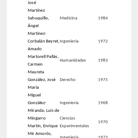
José
Martínez
FARMACIA
Sahuquillo,
Medicina
1984
Ángel
CIENCIAS POLíTICAS Y DE LA ECONOMíA
Martínez-
Corbalán Beyret,
Ingeniería
1972
INGENIERíA
Amado
Martorell Pallás,
ARQUITECTURA Y BELLAS ARTES
Humanidades
1983
Carmen
Maureta
VETERINARIA
González, José
Derecho
1975
María
NUMERO
Miguel
González-
Ingeniería
1968
SUPERNUMERARIOS
Miranda, Luis de
Mingarro
Ciencias
CORRESPONDIENTES
1970
Martín, Enrique
Experimentales
Mir Amorós,
Nacionales
Ingeniería
1973